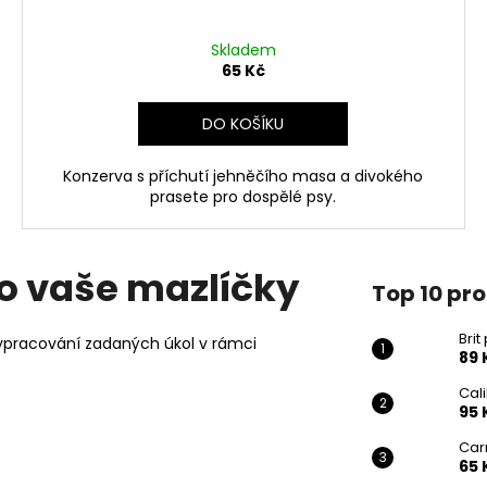
Skladem
65 Kč
DO KOŠÍKU
Konzerva s příchutí jehněčího masa a divokého
prasete pro dospělé psy.
o vaše mazlíčky
Top 10 pr
Bri
vypracování zadaných úkol v rámci
89 
Cal
95 
Car
65 