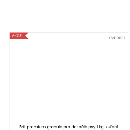
a
š
e
m
AKCE
Kód:
0001
a
z
l
í
č
k
y
Brit premium granule pro dospělé psy 1 kg, kuřecí