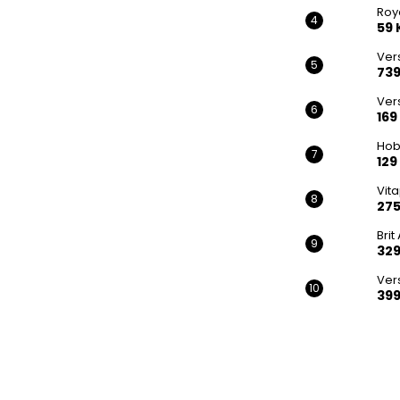
Roy
59 
Ver
739
Vers
169
Hob
129
Vit
275
Bri
329
Vers
399