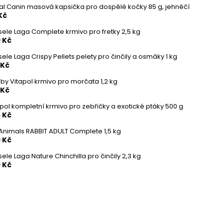
al Canin masová kapsička pro dospělé kočky 85 g, jehněčí
Kč
sele Laga Complete krmivo pro fretky 2,5 kg
 Kč
ele Laga Crispy Pellets pelety pro činčily a osmáky 1 kg
 Kč
by Vitapol krmivo pro morčata 1,2 kg
 Kč
apol kompletní krmivo pro zebřičky a exotické ptáky 500 g
 Kč
t Animals RABBIT ADULT Complete 1,5 kg
 Kč
ele Laga Nature Chinchilla pro činčily 2,3 kg
 Kč