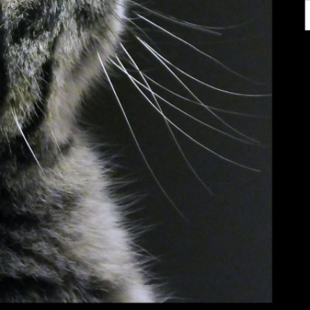
CALIBRA GRANULE PRO KOŤATA 400 G,
CARNILOVE KON
KUŘECÍ
PSY 400 G, JEH
95 Kč
65 Kč