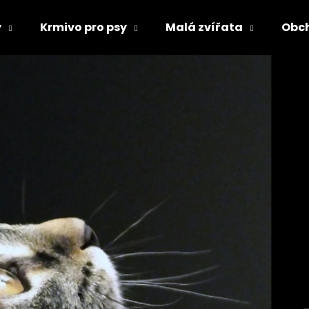
y
Krmivo pro psy
Malá zvířata
Obc
Co potřebujete najít?
HLEDAT
Doporučujeme