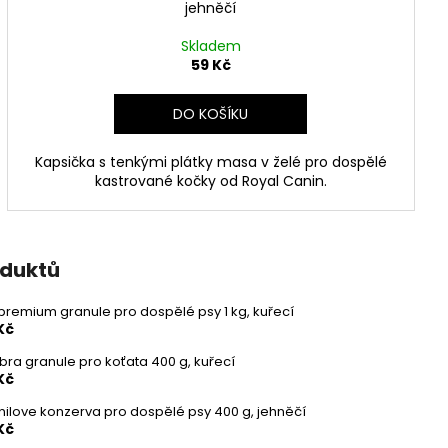
jehněčí
Skladem
59 Kč
DO KOŠÍKU
Kapsička s tenkými plátky masa v želé pro dospělé
kastrované kočky od Royal Canin.
oduktů
t premium granule pro dospělé psy 1 kg, kuřecí
Kč
ibra granule pro koťata 400 g, kuřecí
Kč
nilove konzerva pro dospělé psy 400 g, jehněčí
Kč