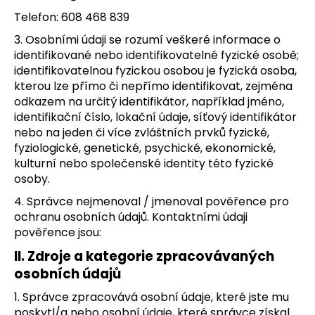
a
Telefon: 608 468 839
j
3. Osobními údaji se rozumí veškeré informace o
í
identifikované nebo identifikovatelné fyzické osobě;
t
identifikovatelnou fyzickou osobou je fyzická osoba,
kterou lze přímo či nepřímo identifikovat, zejména
?
odkazem na určitý identifikátor, například jméno,
identifikační číslo, lokační údaje, síťový identifikátor
nebo na jeden či více zvláštních prvků fyzické,
fyziologické, genetické, psychické, ekonomické,
kulturní nebo společenské identity této fyzické
HLEDAT
osoby.
4. Správce nejmenoval / jmenoval pověřence pro
ochranu osobních údajů. Kontaktními údaji
D
pověřence jsou:
o
p
II.
Zdroje a kategorie zpracovávaných
o
osobních údajů
r
1. Správce zpracovává osobní údaje, které jste mu
u
poskytl/a nebo osobní údaje, které správce získal