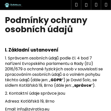
K
Přejít
Hledat
Náku
M
Přihlášen
na
o
obsah
Zpět
Zpět
košík
š
Podmínky ochrany
í
C
osobních údajů
k
o
p
o
I.
Základní ustanovení
t
1. Správcem osobních údajů podle čl. 4 bod 7
ř
nařízení Evropského parlamentu a Rady (EU)
e
2016/679 o ochraně fyzických osob v souvislosti se
b
zpracováním osobních údajů a o volném pohybu
u
těchto údajů (dále jen: „
GDPR
”) je David Šolc, se
j
sídlem Kotlářská 19, Brno (dále jen: „
správce
“).
e
2. Kontaktní údaje správce jsou
t
Adresa: Kotlářská 19, Brno
e
Email: info@zviratka.eu
n