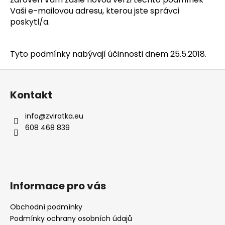
Vaši e-mailovou adresu, kterou jste správci
poskytl/a.
Tyto podmínky nabývají účinnosti dnem 25.5.2018.
Z
á
Kontakt
p
a
info
@
zviratka.eu
t
608 468 839
í
Informace pro vás
Obchodní podmínky
Podmínky ochrany osobních údajů