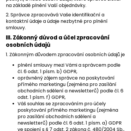
č
na základě plnění Vaší objednávky.
u
j
2. Správce zpracovává Vaše identifikační a
e
kontaktní údaje a údaje nezbytné pro plnění
m
smlouvy.
e
III.
Zákonný důvod a účel zpracování
osobních údajů
CARNILOVE
1. Zákonným důvodem zpracování osobních údajů je
KONZERVA
PRO
plnění smlouvy mezi Vámi a správcem podle
DOSPĚLÉ
PSY
čl. 6 odst. 1 písm. b) GDPR,
400
oprávněný zájem správce na poskytování
G,
přímého marketingu (zejména pro zasílání
JEHNĚČÍ
obchodních sdělení a newsletterů) podle čl. 6
65
odst. 1 písm. f) GDPR,
Kč
Váš souhlas se zpracováním pro účely
poskytování přímého marketingu (zejména
pro zasílání obchodních sdělení a
newsletterů) podle čl. 6 odst. 1 písm. a) GDPR
ve spojení s § 7 odst. 2 zákona č. 480/2004 Sb.,