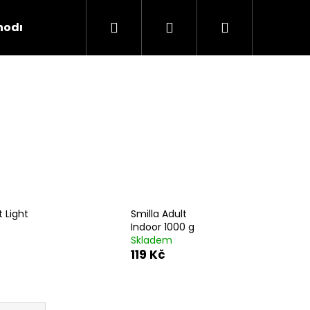
Hledat
Přihlášení
Nákupní
hodní podmínky
Kontakty
košík
t Light
Smilla Adult
Indoor 1000 g
Skladem
119 Kč
Následující