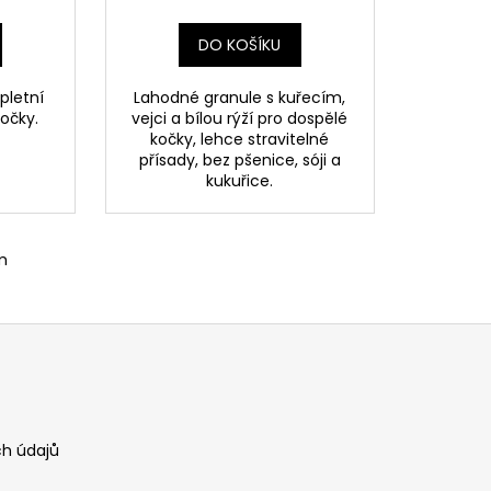
DO KOŠÍKU
pletní
Lahodné granule s kuřecím,
očky.
vejci a bílou rýží pro dospělé
kočky, lehce stravitelné
přísady, bez pšenice, sóji a
kukuřice.
m
h údajů