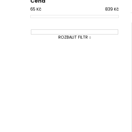
Cena
BRIT PREMIUM GRANULE PRO DOSPĚLÉ
l
PSY 1 KG, KUŘECÍ
65
Kč
839
Kč
89 Kč
ROZBALIT FILTR