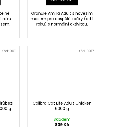
itelné
Granule Amilla Adult s hovězím
1 roku
masem pro dospělé kočky (od 1
asem.
roku) s normální aktivitou.
Kód:
0011
Kód:
0017
 drůbeží
Calibra Cat Life Adult Chicken
1000 g
6000 g
Skladem
839 Kč