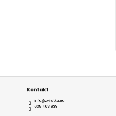
Z
á
Kontakt
p
a
info
@
zviratka.eu
t
608 468 839
í