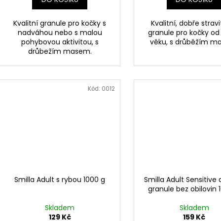
Kvalitní granule pro kočky s
Kvalitní, dobře strav
nadváhou nebo s malou
granule pro kočky od 
pohybovou aktivitou, s
věku, s drůběžím m
drůbežím masem.
Kód:
0012
Smilla Adult s rybou 1000 g
Smilla Adult Sensitive
granule bez obilovin 
Skladem
Skladem
129 Kč
159 Kč