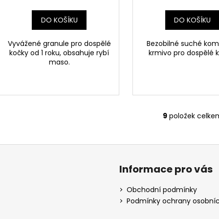
DO KOŠÍKU
DO KOŠÍKU
Vyvážené granule pro dospělé
Bezobilné suché kom
kočky od 1 roku, obsahuje rybí
krmivo pro dospělé k
maso.
9
položek celke
O
v
l
á
d
Informace pro vás
a
c
Obchodní podmínky
í
Podmínky ochrany osobníc
p
r