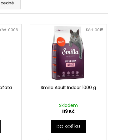
ZERVA PRO DOSPĚLÉ
ecedně
NĚČÍ
Kód:
0006
Kód:
0015
koťata
Smilla Adult Indoor 1000 g
Skladem
119 Kč
DO KOŠÍKU