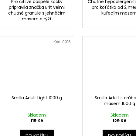
Pro citlivé dospělé kočky
Chutné hypoalergenní
připravila značka Brit velmi
pro koťátka od 2 mě
chutné granule s jehněčím
kuřecím masem
masem a rýží.
Kód:
0016
Smilla Adult Light 1000 g
Smilla Adult s drůb
masem 1000 g
Skladem
Skladem
119 Kč
129 Kč
DO KOŠÍKU
DO KOŠÍKU