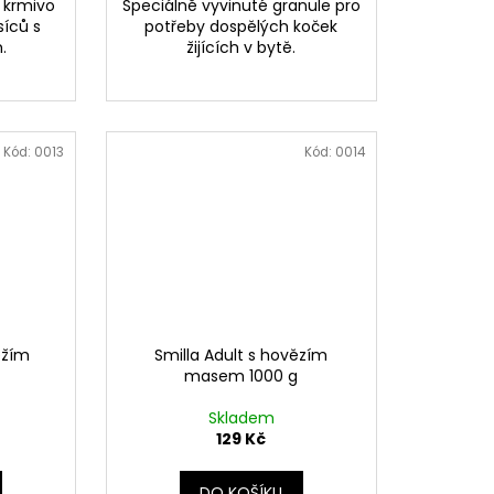
 krmivo
Speciálně vyvinuté granule pro
síců s
potřeby dospělých koček
.
žijících v bytě.
Kód:
0013
Kód:
0014
ežím
Smilla Adult s hovězím
masem 1000 g
Skladem
129 Kč
DO KOŠÍKU