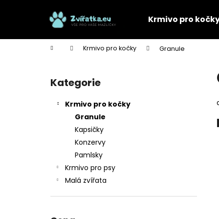
K
Přejít
na
o
Krmivo pro kočk
obsah
Zpět
Zpět
š
do
do
í
Domů
Krmivo pro kočky
Granule
k
obchodu
obchodu
P
o
Kategorie
Přeskočit
s
kategorie
t
Krmivo pro kočky
r
Granule
a
Kapsičky
n
Konzervy
n
Pamlsky
í
Krmivo pro psy
p
Malá zvířata
a
n
e