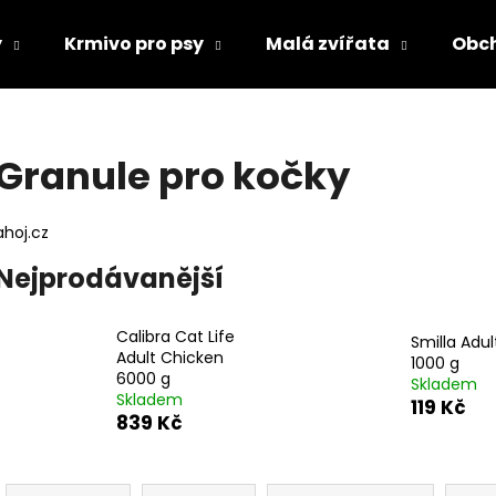
y
Krmivo pro psy
Malá zvířata
Obc
Co potřebujete najít?
Granule pro kočky
HLEDAT
ahoj.cz
Nejprodávanější
Doporučujeme
Calibra Cat Life
Smilla Adul
Adult Chicken
1000 g
6000 g
Skladem
Skladem
119 Kč
839 Kč
Ř