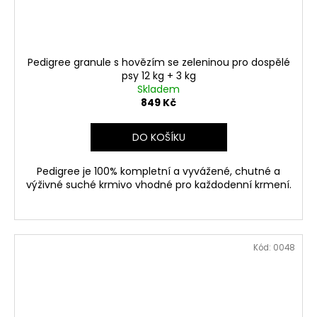
Pedigree granule s hovězím se zeleninou pro dospělé
psy 12 kg + 3 kg
Skladem
849 Kč
DO KOŠÍKU
Pedigree je 100% kompletní a vyvážené, chutné a
výživné suché krmivo vhodné pro každodenní krmení.
Kód:
0048