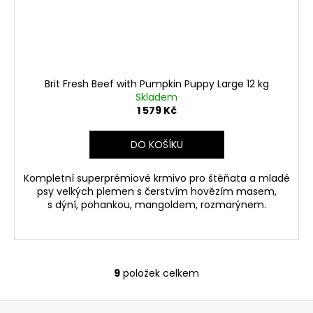
Brit Fresh Beef with Pumpkin Puppy Large 12 kg
Skladem
1 579 Kč
DO KOŠÍKU
Kompletní superprémiové krmivo pro štěňata a mladé
psy velkých plemen s čerstvím hovězím masem,
s dýní, pohankou, mangoldem, rozmarýnem.
9
položek celkem
O
v
Z
l