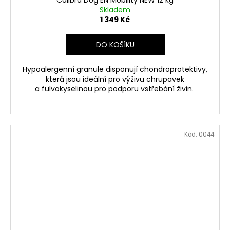
Calibra Dog EN Mobility NEW 12 kg
Skladem
1 349 Kč
DO KOŠÍKU
Hypoalergenní granule disponují chondroprotektivy,
která jsou ideální pro výživu chrupavek
a fulvokyselinou pro podporu vstřebání živin.
Kód:
0044