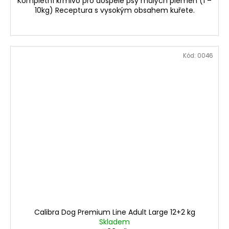
Kompletní krmivo pro dospělé psy malých plemen (1 –
10kg) Receptura s vysokým obsahem kuřete.
Kód:
0046
Calibra Dog Premium Line Adult Large 12+2 kg
Skladem