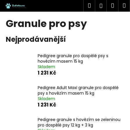
K
Přejít
Hledat
Náku
M
Přihlášen
na
o
obsah
Zpět
Zpět
košík
š
Granule pro psy
í
C
k
Nejprodávanější
o
p
o
Pedigree granule pro dospělé psy s
t
hovězím masem 15 kg
Skladem
ř
1 231 Kč
e
b
Pedigree Adult Maxi granule pro dospělé
u
psy s hovězím masem 15 kg
j
Skladem
1 231 Kč
e
t
Pedigree granule s hovězím se zeleninou
e
pro dospělé psy 12 kg + 3 kg
n