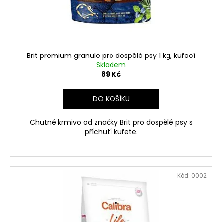
č
d
u
u
j
k
e
t
m
ů
e
Brit premium granule pro dospělé psy 1 kg, kuřecí
Skladem
89 Kč
HOBBY
VITAPOL
DO KOŠÍKU
KRMIVO
PRO
MORČATA
Chutné krmivo od značky Brit pro dospělé psy s
1,2
příchutí kuřete.
KG
129
Kč
Kód:
0002