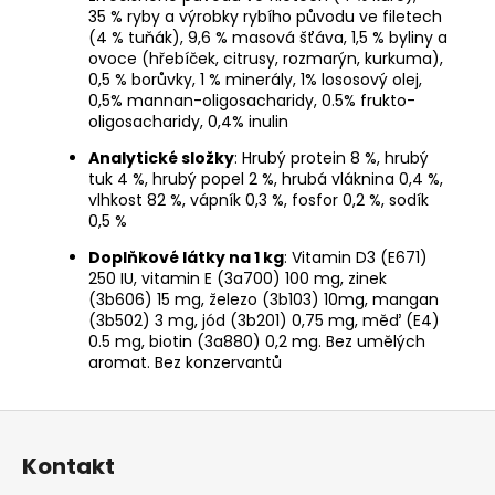
35 % ryby a výrobky rybího původu ve filetech
(4 % tuňák), 9,6 % masová šťáva, 1,5 % byliny a
ovoce (hřebíček, citrusy, rozmarýn, kurkuma),
0,5 % borůvky, 1 % minerály, 1% lososový olej,
0,5% mannan-oligosacharidy, 0.5% frukto-
oligosacharidy, 0,4% inulin
Analytické složky
: Hrubý protein 8 %, hrubý
tuk 4 %, hrubý popel 2 %, hrubá vláknina 0,4 %,
vlhkost 82 %, vápník 0,3 %, fosfor 0,2 %, sodík
0,5 %
Doplňkové látky na 1 kg
: Vitamin D3 (E671)
250 IU, vitamin E (3a700) 100 mg, zinek
(3b606) 15 mg, železo (3b103) 10mg, mangan
(3b502) 3 mg, jód (3b201) 0,75 mg, měď (E4)
0.5 mg, biotin (3a880) 0,2 mg. Bez umělých
aromat. Bez konzervantů
Z
á
Kontakt
p