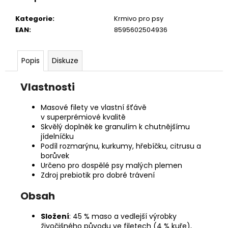
č
u
Kategorie
:
Krmivo pro psy
j
EAN
:
8595602504936
e
m
e
Popis
Diskuze
Vlastnosti
CARNILOVE
KONZERVA
PRO
Masové filety ve vlastní šťávě
DOSPĚLÉ
v superprémiové kvalitě
PSY
Skvělý doplněk ke granulím k chutnějšímu
400
jídelníčku
G,
Podíl rozmarýnu, kurkumy, hřebíčku, citrusu a
JEHNĚČÍ
borůvek
65
Určeno pro dospělé psy malých plemen
Kč
Zdroj prebiotik pro dobré trávení
Obsah
Složení
: 45 % maso a vedlejší výrobky
živočišného původu ve filetech (4 % kuře),