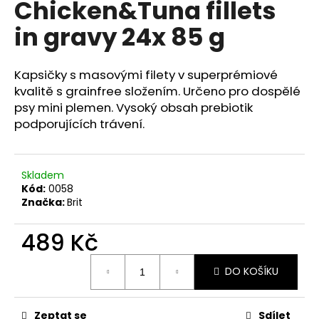
Chicken&Tuna fillets
a
in gravy 24x 85 g
j
í
t
Kapsičky s masovými filety v superprémiové
?
kvalitě s grainfree složením. Určeno pro dospělé
psy mini plemen. Vysoký obsah prebiotik
podporujících trávení.
HLEDAT
Skladem
Kód:
0058
Značka:
Brit
D
489 Kč
o
p
Měrná
DO KOŠÍKU
o
cena:
r
u
Zeptat se
Sdílet