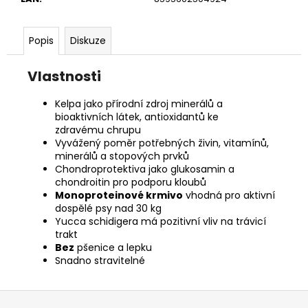
č
u
j
Popis
Diskuze
e
m
Vlastnosti
e
Kelpa jako přírodní zdroj minerálů a
bioaktivních látek, antioxidantů ke
ROYAL
CANIN
zdravému chrupu
MASOVÁ
Vyvážený poměr potřebných živin, vitamínů,
KAPSIČKA
minerálů a stopových prvků
PRO
Chondroprotektiva jako glukosamin a
DOSPĚLÉ
chondroitin pro podporu kloubů
KOČKY
Monoproteinové krmivo
vhodná pro aktivní
85
dospělé psy nad 30 kg
G,
Yucca schidigera má pozitivní vliv na trávicí
JEHNĚČÍ
trakt
59
Bez
pšenice a lepku
Kč
Snadno stravitelné
Z