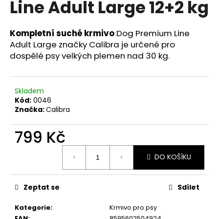
Line Adult Large 12+2 kg
a
j
Kompletní suché krmivo
Dog Premium Line
í
Adult Large značky Calibra je určené pro
t
dospělé psy velkých plemen nad 30 kg.
?
Skladem
Kód:
0046
Značka:
Calibra
HLEDAT
799 Kč
Měrná
D
DO KOŠÍKU
cena:
o
p
o
Zeptat se
Sdílet
r
Kategorie
:
Krmivo pro psy
u
EAN
:
8595602504924