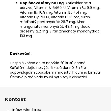
Doplňkové látky na 1 kg
: Antioxidanty: a
barviva, Vitamin A: 6460 IU, Vitamin B₁: 9.9 mg,
Vitamin B₂: 16.9 mg, Vitamin B₆: 4.4 mg,
Vitamin D₃: 713 IU, Vitamin E: 115 mg, Síran
měďnatý pentahydrát: 26.7 mg, Síran
manganatý monohydrát: 43.4 mg, Jodid
draselný: 2.2 mg, Síran zinečnatý monohydrát:
193 mg.
Dávkování:
Dospělé kočce dejte nejvýše 20 kusů denně.
Koťatům dejte nejvýše 6 kusů denně. Snižte
odpovídajícím způsobem množství hlavního krmiva.
Čerstvá pitná voda musí být vždy k dispozici.
Z
á
Kontakt
p
a
info
@
zviratka.eu