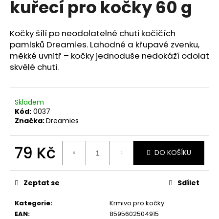
kuřecí pro kočky 60 g
a
j
Kočky šílí po neodolatelné chuti kočičích
í
pamlsků Dreamies. Lahodné a křupavé zvenku,
t
měkké uvnitř – kočky jednoduše nedokáží odolat
?
skvělé chuti.
Skladem
Kód:
0037
HLEDAT
Značka:
Dreamies
79 Kč
DO KOŠÍKU
D
Měrná
o
cena:
p
Zeptat se
Sdílet
o
r
Kategorie
:
Krmivo pro kočky
u
EAN
:
8595602504915