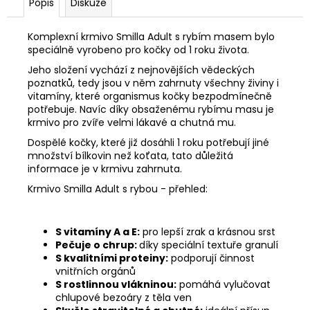
č
Popis
Diskuze
u
j
Komplexní krmivo Smilla Adult s rybím masem bylo
e
speciálně vyrobeno pro kočky od 1 roku života.
m
Jeho složení vychází z nejnovějších vědeckých
e
poznatků, tedy jsou v něm zahrnuty všechny živiny i
vitamíny, které organismus kočky bezpodmínečně
potřebuje. Navíc díky obsaženému rybímu masu je
CALIBRA
krmivo pro zvíře velmi lákavé a chutná mu.
GRANULE
PRO
Dospělé kočky, které již dosáhli 1 roku potřebují jiné
KOŤATA
množství bílkovin než koťata, tato důležitá
400
informace je v krmivu zahrnuta.
G,
KUŘECÍ
Krmivo Smilla Adult s rybou - přehled:
95
Kč
S vitamíny A a E:
pro lepší zrak a krásnou srst
Pečuje o chrup:
díky speciální textuře granulí
S kvalitními proteiny:
podporují činnost
vnitřních orgánů
S rostlinnou vlákninou:
pomáhá vylučovat
chlupové bezoáry z těla ven