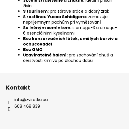
Skvěle stravitelné a chutné:
ideální přísun
živin
S taurinem:
pro zdravé srdce a dobrý zrak
S rostlinou Yucca Schidigera:
zamezuje
nepříjemným pachům při vyměšování
Se lněným semínkem:
s omega-3 a omega-
6 esenciálními kyselinami
Bez konzervačních látek, umělých barviv a
ochucovadel
Bez GMO
Uzavíratelné balení:
pro zachování chuti a
čerstvosti krmiva po dlouhou dobu
Z
á
Kontakt
p
a
info
@
zviratka.eu
t
608 468 839
í