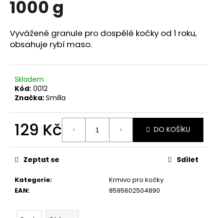
1000 g
a
j
Vyvážené granule pro dospělé kočky od 1 roku,
í
obsahuje rybí maso.
t
?
Skladem
Kód:
0012
Značka:
Smilla
HLEDAT
129 Kč
DO KOŠÍKU
Měrná
cena:
D
Zeptat se
Sdílet
o
p
Kategorie
:
Krmivo pro kočky
o
EAN
:
8595602504890
r
u