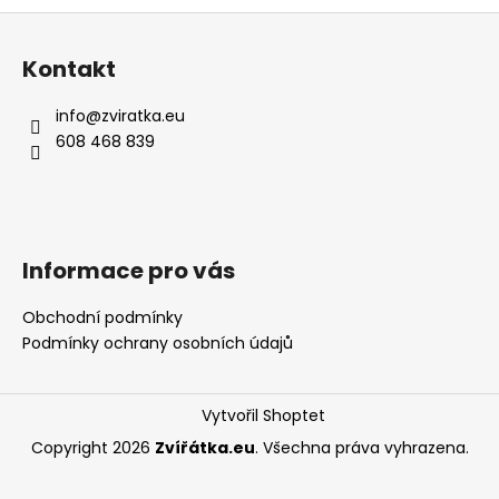
Z
á
Kontakt
p
a
info
@
zviratka.eu
t
608 468 839
í
Informace pro vás
Obchodní podmínky
Podmínky ochrany osobních údajů
Vytvořil Shoptet
Copyright 2026
Zvířátka.eu
. Všechna práva vyhrazena.