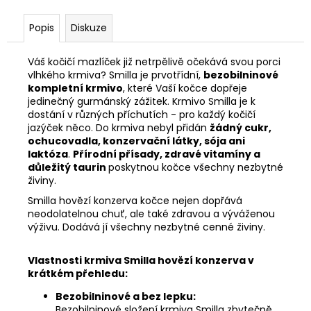
č
u
Popis
Diskuze
j
e
m
Váš kočičí mazlíček již netrpělivě očekává svou porci
vlhkého krmiva? Smilla je prvotřídní,
bezobilninové
e
kompletní krmivo
, které Vaší kočce dopřeje
jedinečný gurmánský zážitek. Krmivo Smilla je k
dostání v různých příchutích - pro každý kočičí
VERSELE
jazýček něco. Do krmiva nebyl přidán
žádný cukr,
LAGA
ochucovadla, konzervační látky, sója ani
COMPLETE
KRMIVO
laktóza
.
Přírodní přísady, zdravé vitamíny a
PRO
důležitý taurin
poskytnou kočce všechny nezbytné
FRETKY
živiny.
2,5
Smilla hovězí konzerva kočce nejen dopřává
KG
neodolatelnou chuť, ale také zdravou a výváženou
739
výživu. Dodává jí všechny nezbytné cenné živiny.
Kč
Vlastnosti krmiva Smilla hovězí konzerva v
krátkém přehledu:
Bezobilninové a bez lepku:
Bezobilninové složení krmiva Smilla zbytečně