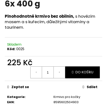
6x 400 g
a
j
Plnohodnotné krmivo bez obilnin,
s hovězím
í
masem a s kuřecím, důležitými vitamíny a
t
taurinem.
?
Skladem
Kód:
0025
HLEDAT
225 Kč
Měrná
DO KOŠÍKU
cena:
D
o
p
Zeptat se
Sdílet
o
r
Kategorie
:
Krmivo pro kočky
u
EAN
:
8595602504903