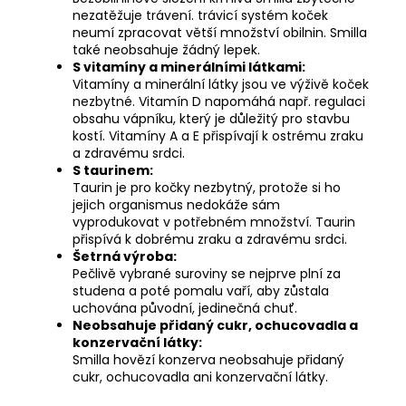
nezatěžuje trávení. trávicí systém koček
neumí zpracovat větší množství obilnin. Smilla
také neobsahuje žádný lepek.
S vitamíny a minerálními látkami:
Vitamíny a minerální látky jsou ve výživě koček
nezbytné. Vitamín D napomáhá např. regulaci
obsahu vápníku, který je důležitý pro stavbu
kostí. Vitamíny A a E přispívají k ostrému zraku
a zdravému srdci.
S taurinem:
Taurin je pro kočky nezbytný, protože si ho
jejich organismus nedokáže sám
vyprodukovat v potřebném množství. Taurin
přispívá k dobrému zraku a zdravému srdci.
Šetrná výroba:
Pečlivě vybrané suroviny se nejprve plní za
studena a poté pomalu vaří, aby zůstala
uchována původní, jedinečná chuť.
Neobsahuje přidaný cukr, ochucovadla a
konzervační látky:
Smilla hovězí konzerva neobsahuje přidaný
cukr, ochucovadla ani konzervační látky.