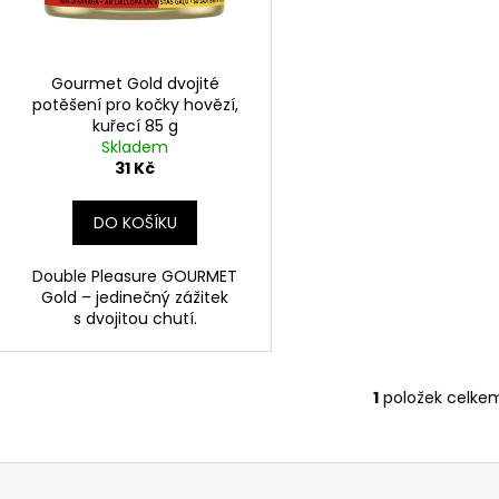
CALIBRA GRANULE PRO KOŤATA 400 G,
CARNILOVE KON
d
r
KUŘECÍ
PSY 400 G, JEH
u
o
95 Kč
65 Kč
k
d
Gourmet Gold dvojité
t
potěšení pro kočky hovězí,
u
kuřecí 85 g
ů
k
Skladem
t
31 Kč
ů
DO KOŠÍKU
Double Pleasure GOURMET
Gold – jedinečný zážitek
s dvojitou chutí.
1
položek celke
O
v
l
á