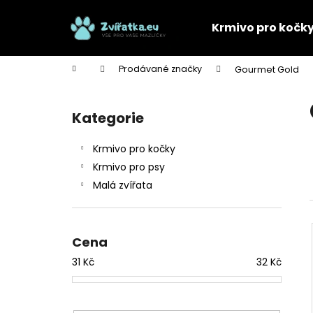
K
Přejít
na
o
Krmivo pro kočk
obsah
Zpět
Zpět
š
do
do
í
Domů
Prodávané značky
Gourmet Gold
k
obchodu
obchodu
P
o
Kategorie
Přeskočit
s
kategorie
t
Krmivo pro kočky
r
Krmivo pro psy
a
Malá zvířata
n
n
í
Cena
p
31
Kč
32
Kč
a
n
e