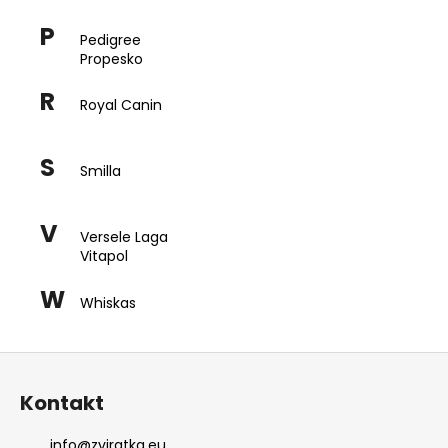
a
P
Pedigree
j
Propesko
í
R
t
Royal Canin
?
S
Smilla
V
HLEDAT
Versele Laga
Vitapol
W
Whiskas
D
o
Z
p
o
á
Kontakt
r
p
u
a
info
@
zviratka.eu