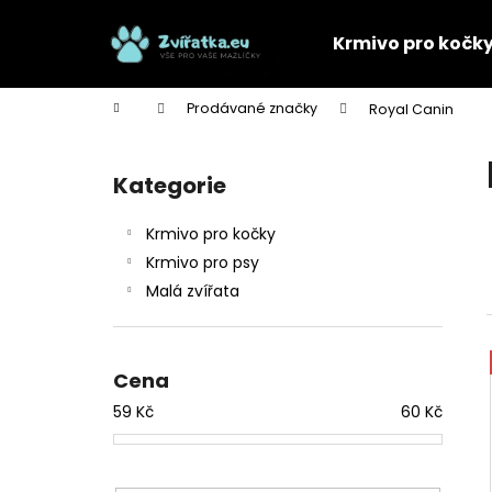
K
Přejít
na
o
Krmivo pro kočk
obsah
Zpět
Zpět
š
do
do
í
Domů
Prodávané značky
Royal Canin
k
obchodu
obchodu
P
o
Kategorie
Přeskočit
s
kategorie
t
Krmivo pro kočky
r
Krmivo pro psy
a
Malá zvířata
n
n
í
Cena
p
59
Kč
60
Kč
a
n
e