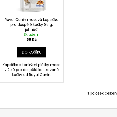
CALIBRA GRANULE PRO KOŤATA 400 G,
CARNILOVE KON
d
r
KUŘECÍ
PSY 400 G, JEH
u
o
95 Kč
65 Kč
k
d
Royal Canin masová kapsička
t
pro dospělé kočky 85 g,
u
jehněčí
ů
k
Skladem
t
59 Kč
ů
DO KOŠÍKU
Kapsička s tenkými plátky masa
v želé pro dospělé kastrované
kočky od Royal Canin.
1
položek celke
O
v
l
á