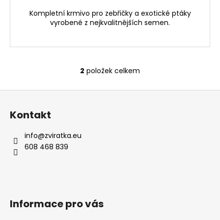
Kompletní krmivo pro zebřičky a exotické ptáky
vyrobené z nejkvalitnějších semen.
2
položek celkem
O
v
Z
l
á
á
Kontakt
d
p
a
a
info
@
zviratka.eu
c
t
608 468 839
í
í
p
r
v
k
Informace pro vás
y
v