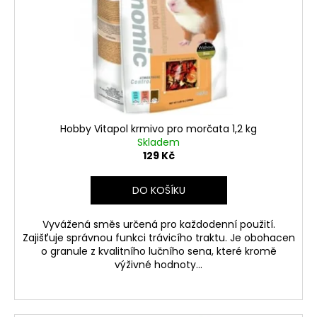
d
r
a
u
o
j
k
d
í
t
u
t
ů
k
?
t
ů
Hobby Vitapol krmivo pro morčata 1,2 kg
Skladem
129 Kč
HLEDAT
DO KOŠÍKU
D
Vyvážená směs určená pro každodenní použití.
Zajišťuje správnou funkci trávicího traktu. Je obohacen
o
o granule z kvalitního lučního sena, které kromě
p
výživné hodnoty...
o
r
u