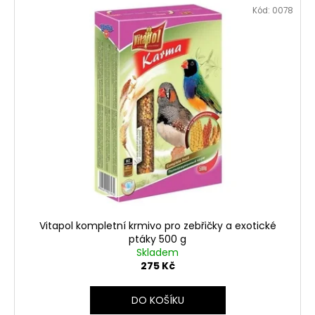
č
Kód:
0078
u
j
e
m
e
CARNILOVE
KONZERVA
PRO
DOSPĚLÉ
PSY
400
G,
JEHNĚČÍ
65
Vitapol kompletní krmivo pro zebřičky a exotické
Kč
ptáky 500 g
Skladem
275 Kč
DO KOŠÍKU